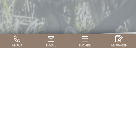
ANRUF
E-MAIL
BUCHEN
ANFRAGEN
Inklusivleistungen in den Wally
Ferienwohnungen in Zams bei Landeck
ALLES, WAS WICHTIG UND
KOMFORTABEL IST
Selber kochen oder komfortable Halbpension
genießen. Frühstücken mit Frischem vom Buffet oder lieber privat
und ungestört mit leckerem Frühstückskorb im Apartment. An
viele Extras und alles Wichtige haben wir bei der
Zusammenstellung der Wally Servicepalette gedacht. Unten die
Details.