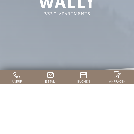
ANRUF
E-MAIL
BUCHEN
ANFRAGEN
Skiurlaub in TirolWest im Wally
1.000 PISTENKILOMETER IN
DEN SKI-DESTINATIONEN
WESTÖSTERREICHS
Im Wally beginnt das Pistenvergnügen vor dem Haus und geht